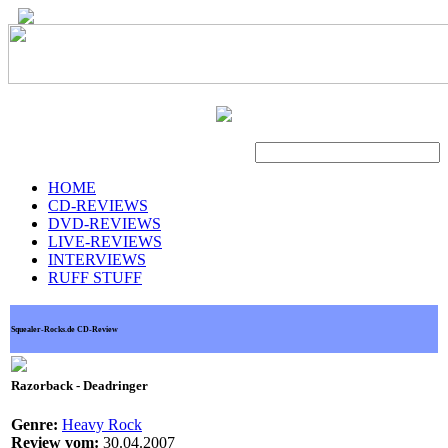
Suche
HOME
CD-REVIEWS
DVD-REVIEWS
LIVE-REVIEWS
INTERVIEWS
RUFF STUFF
Squealer-Rocks.de CD-Review
Razorback - Deadringer
Genre:
Heavy Rock
Review vom:
30.04.2007