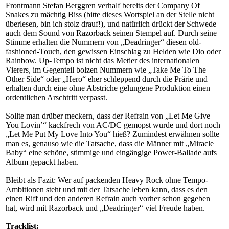
Frontmann Stefan Berggren verhalf bereits der Company Of
Snakes zu mächtig Biss (bitte dieses Wortspiel an der Stelle nicht
überlesen, bin ich stolz drauf!), und natürlich drückt der Schwede
auch dem Sound von Razorback seinen Stempel auf. Durch seine
Stimme erhalten die Nummern von „Deadringer“ diesen old-
fashioned-Touch, den gewissen Einschlag zu Helden wie Dio oder
Rainbow. Up-Tempo ist nicht das Metier des internationalen
Vierers, im Gegenteil bolzen Nummern wie „Take Me To The
Other Side“ oder „Hero“ eher schleppend durch die Prärie und
erhalten durch eine ohne Abstriche gelungene Produktion einen
ordentlichen Arschtritt verpasst.
Sollte man drüber meckern, dass der Refrain von „Let Me Give
You Lovin’“ kackfrech von AC/DC gemopst wurde und dort noch
„Let Me Put My Love Into You“ hieß? Zumindest erwähnen sollte
man es, genauso wie die Tatsache, dass die Männer mit „Miracle
Baby“ eine schöne, stimmige und eingängige Power-Ballade aufs
Album gepackt haben.
Bleibt als Fazit: Wer auf packenden Heavy Rock ohne Tempo-
Ambitionen steht und mit der Tatsache leben kann, dass es den
einen Riff und den anderen Refrain auch vorher schon gegeben
hat, wird mit Razorback und „Deadringer“ viel Freude haben.
Tracklist: