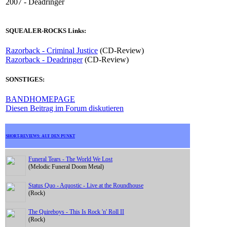
2007 - Deadringer
SQUEALER-ROCKS Links:
Razorback - Criminal Justice
(CD-Review)
Razorback - Deadringer
(CD-Review)
SONSTIGES:
BANDHOMEPAGE
Diesen Beitrag im Forum diskutieren
SHORT-REVIEWS: AUF DEN PUNKT
Funeral Tears - The World We Lost
(Melodic Funeral Doom Metal)
Status Quo - Aquostic - Live at the Roundhouse
(Rock)
The Quireboys - This Is Rock 'n' Roll II
(Rock)