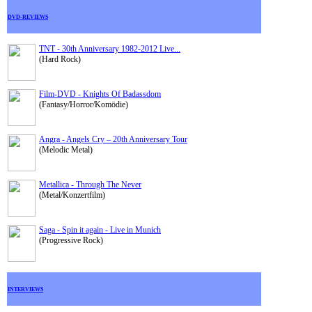
DVD-REVIEWS
TNT - 30th Anniversary 1982-2012 Live...
(Hard Rock)
Film-DVD - Knights Of Badassdom
(Fantasy/Horror/Komödie)
Angra - Angels Cry – 20th Anniversary Tour
(Melodic Metal)
Metallica - Through The Never
(Metal/Konzertfilm)
Saga - Spin it again - Live in Munich
(Progressive Rock)
INTERVIEWS