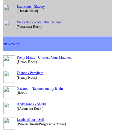
Eradicator - Slavery
(Thrash Metal)
Vanderlinde - Southbound Train
(Westcoast Rock)
CD-REVIEWS
Pretty Maids - Undress Your Madness
(Heavy Rock)
Eclipse - Paradigm
(Heavy Rock)
Nazareth - Tattooed on my Brain
(Rock)
Andy Jones - Shield
((Acoustic) Rock )
Jacobs Moor - Self
(Power/Thrash/Progressive Metal)