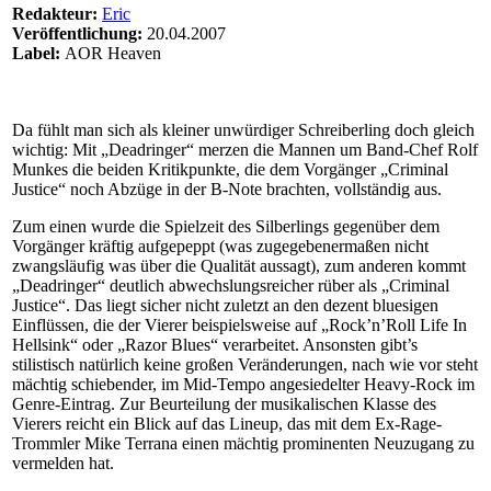
Redakteur:
Eric
Veröffentlichung:
20.04.2007
Label:
AOR Heaven
Da fühlt man sich als kleiner unwürdiger Schreiberling doch gleich
wichtig: Mit „Deadringer“ merzen die Mannen um Band-Chef Rolf
Munkes die beiden Kritikpunkte, die dem Vorgänger „Criminal
Justice“ noch Abzüge in der B-Note brachten, vollständig aus.
Zum einen wurde die Spielzeit des Silberlings gegenüber dem
Vorgänger kräftig aufgepeppt (was zugegebenermaßen nicht
zwangsläufig was über die Qualität aussagt), zum anderen kommt
„Deadringer“ deutlich abwechslungsreicher rüber als „Criminal
Justice“. Das liegt sicher nicht zuletzt an den dezent bluesigen
Einflüssen, die der Vierer beispielsweise auf „Rock’n’Roll Life In
Hellsink“ oder „Razor Blues“ verarbeitet. Ansonsten gibt’s
stilistisch natürlich keine großen Veränderungen, nach wie vor steht
mächtig schiebender, im Mid-Tempo angesiedelter Heavy-Rock im
Genre-Eintrag. Zur Beurteilung der musikalischen Klasse des
Vierers reicht ein Blick auf das Lineup, das mit dem Ex-Rage-
Trommler Mike Terrana einen mächtig prominenten Neuzugang zu
vermelden hat.