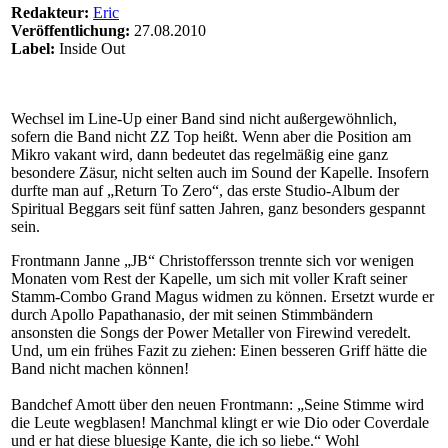
Redakteur:
Eric
Veröffentlichung:
27.08.2010
Label:
Inside Out
Wechsel im Line-Up einer Band sind nicht außergewöhnlich,
sofern die Band nicht ZZ Top heißt. Wenn aber die Position am
Mikro vakant wird, dann bedeutet das regelmäßig eine ganz
besondere Zäsur, nicht selten auch im Sound der Kapelle. Insofern
durfte man auf „Return To Zero“, das erste Studio-Album der
Spiritual Beggars seit fünf satten Jahren, ganz besonders gespannt
sein.
Frontmann Janne „JB“ Christoffersson trennte sich vor wenigen
Monaten vom Rest der Kapelle, um sich mit voller Kraft seiner
Stamm-Combo Grand Magus widmen zu können. Ersetzt wurde er
durch Apollo Papathanasio, der mit seinen Stimmbändern
ansonsten die Songs der Power Metaller von Firewind veredelt.
Und, um ein frühes Fazit zu ziehen: Einen besseren Griff hätte die
Band nicht machen können!
Bandchef Amott über den neuen Frontmann: „Seine Stimme wird
die Leute wegblasen! Manchmal klingt er wie Dio oder Coverdale
und er hat diese bluesige Kante, die ich so liebe.“ Wohl