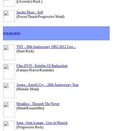
((Acoustic) Rock )
Jacobs Moor - Self
(Power/Thrash/Progressive Metal)
DVD-REVIEWS
TNT - 30th Anniversary 1982-2012 Live...
(Hard Rock)
Film-DVD - Knights Of Badassdom
(Fantasy/Horror/Komödie)
Angra - Angels Cry – 20th Anniversary Tour
(Melodic Metal)
Metallica - Through The Never
(Metal/Konzertfilm)
Saga - Spin it again - Live in Munich
(Progressive Rock)