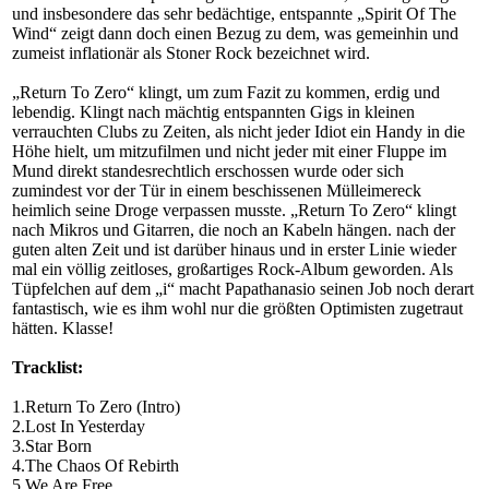
und insbesondere das sehr bedächtige, entspannte „Spirit Of The
Wind“ zeigt dann doch einen Bezug zu dem, was gemeinhin und
zumeist inflationär als Stoner Rock bezeichnet wird.
„Return To Zero“ klingt, um zum Fazit zu kommen, erdig und
lebendig. Klingt nach mächtig entspannten Gigs in kleinen
verrauchten Clubs zu Zeiten, als nicht jeder Idiot ein Handy in die
Höhe hielt, um mitzufilmen und nicht jeder mit einer Fluppe im
Mund direkt standesrechtlich erschossen wurde oder sich
zumindest vor der Tür in einem beschissenen Mülleimereck
heimlich seine Droge verpassen musste. „Return To Zero“ klingt
nach Mikros und Gitarren, die noch an Kabeln hängen. nach der
guten alten Zeit und ist darüber hinaus und in erster Linie wieder
mal ein völlig zeitloses, großartiges Rock-Album geworden. Als
Tüpfelchen auf dem „i“ macht Papathanasio seinen Job noch derart
fantastisch, wie es ihm wohl nur die größten Optimisten zugetraut
hätten. Klasse!
Tracklist:
1.Return To Zero (Intro)
2.Lost In Yesterday
3.Star Born
4.The Chaos Of Rebirth
5.We Are Free