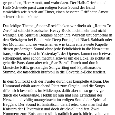
gesprochen, Herr Amott, und wahr dazu. Der Halb-Grieche und
Halb-Schwede passt zum erdigen Retro-Sound der Band
tatsächlich wie Arsch auf Eimer, einen besseren Griff hätte Amott
schwerlich tun können.
Das leidige Thema „Stoner-Rock“ haken wir direkt ab. „Return To
Zero“ ist schlicht klassischer Heavy Rock, nicht mehr und nicht
weniger. Die Spiritual Beggars haben ihre Wurzeln unüberhörbar in
den Siebzigern bei Bands wie Deep Purple, bei Black Sabbath oder
bei Mountain und sie verstehen es wie kaum eine zweite Kapelle,
diesen großartigen Sound ohne jede Peinlichkeit in die Neuzeit zu
transportieren. „Lost In Yesterday“, der Opener, kommt noch etwas
schleppend, aber schon mächtig schwer um die Ecke, so richtig ab
geht die Party dann aber mit „Star Born“. Durch und durch
klassische Riffs, großartiges Songwriting und Papathanasio's
Stimme, die tatsächlich kraftvoll in die Coverdale-Ecke tendiert.
In dem Stil rockt sich der Fünfer durch das komplette Album. Die
Hammond erhält ausreichend Platz zum Orgeln, und die Songs
riffen sich bestenfalls im Midtempo, dafür aber umso grooviger
durch die Gehörgänge. Hektik ist nun mal eine Erfindung der
Neuzeit und völlig unangebracht im erdigen Sound der Spiritual
Beggars. Der Sound ist fantastisch, derart retro, dass man fast das
Knistern der LP vermisst und doch druckvoll und fett. Zwei
Nummern zum Entspannen gibt’s natürlich auch, höchst gelungen