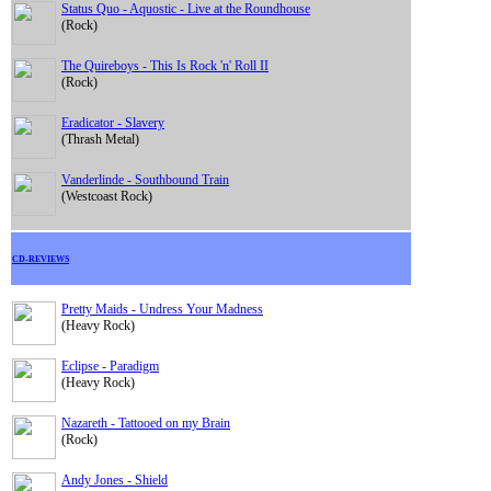
Status Quo - Aquostic - Live at the Roundhouse
(Rock)
The Quireboys - This Is Rock 'n' Roll II
(Rock)
Eradicator - Slavery
(Thrash Metal)
Vanderlinde - Southbound Train
(Westcoast Rock)
CD-REVIEWS
Pretty Maids - Undress Your Madness
(Heavy Rock)
Eclipse - Paradigm
(Heavy Rock)
Nazareth - Tattooed on my Brain
(Rock)
Andy Jones - Shield