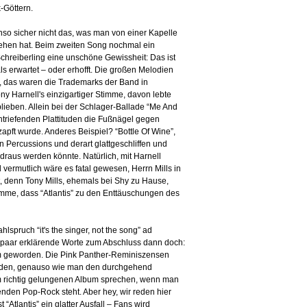
-Göttern.
nso sicher nicht das, was man von einer Kapelle
a stehen hat. Beim zweiten Song nochmal ein
chreiberling eine unschöne Gewissheit: Das ist
ls erwartet – oder erhofft. Die großen Melodien
itt, das waren die Trademarks der Band in
ny Harnell's einzigartiger Stimme, davon lebte
eblieben. Allein bei der Schlager-Ballade “Me And
chtriefenden Plattituden die Fußnägel gegen
apft wurde. Anderes Beispiel? “Bottle Of Wine”,
n Percussions und derart glattgeschliffen und
 draus werden könnte. Natürlich, mit Harnell
vermutlich wäre es fatal gewesen, Herrn Mills in
t, denn Tony Mills, ehemals bei Shy zu Hause,
timme, dass “Atlantis” zu den Enttäuschungen des
lspruch “it's the singer, not the song” ad
 paar erklärende Worte zum Abschluss dann doch:
lbum geworden. Die Pink Panther-Reminiszensen
 finden, genauso wie man den durchgehend
m richtig gelungenen Album sprechen, wenn man
nden Pop-Rock steht. Aber hey, wir reden hier
tlantis” ein glatter Ausfall – Fans wird