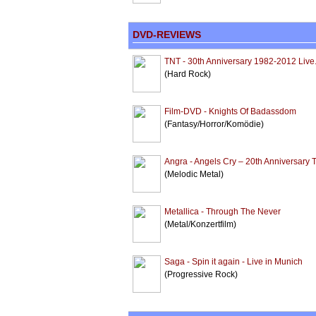
DVD-REVIEWS
TNT - 30th Anniversary 1982-2012 Live.
(Hard Rock)
Film-DVD - Knights Of Badassdom
(Fantasy/Horror/Komödie)
Angra - Angels Cry – 20th Anniversary 
(Melodic Metal)
Metallica - Through The Never
(Metal/Konzertfilm)
Saga - Spin it again - Live in Munich
(Progressive Rock)