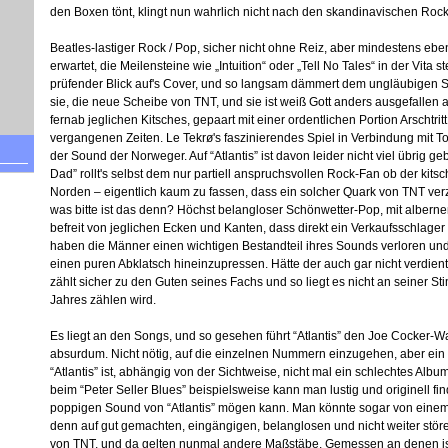
den Boxen tönt, klingt nun wahrlich nicht nach den skandinavischen Rock
Beatles-lastiger Rock / Pop, sicher nicht ohne Reiz, aber mindestens ebe
erwartet, die Meilensteine wie „Intuition“ oder „Tell No Tales“ in der Vit
prüfender Blick auf's Cover, und so langsam dämmert dem ungläubigen S
sie, die neue Scheibe von TNT, und sie ist weiß Gott anders ausgefallen a
fernab jeglichen Kitsches, gepaart mit einer ordentlichen Portion Arschtr
vergangenen Zeiten. Le Tekrø's faszinierendes Spiel in Verbindung mit To
der Sound der Norweger. Auf “Atlantis” ist davon leider nicht viel übrig g
Dad” rollt's selbst dem nur partiell anspruchsvollen Rock-Fan ob der kits
Norden – eigentlich kaum zu fassen, dass ein solcher Quark von TNT verz
was bitte ist das denn? Höchst belangloser Schönwetter-Pop, mit alberne
befreit von jeglichen Ecken und Kanten, dass direkt ein Verkaufsschlager
haben die Männer einen wichtigen Bestandteil ihres Sounds verloren und 
einen puren Abklatsch hineinzupressen. Hätte der auch gar nicht verdien
zählt sicher zu den Guten seines Fachs und so liegt es nicht an seiner S
Jahres zählen wird.
Es liegt an den Songs, und so gesehen führt “Atlantis” den Joe Cocker-Wah
absurdum. Nicht nötig, auf die einzelnen Nummern einzugehen, aber ein
“Atlantis” ist, abhängig von der Sichtweise, nicht mal ein schlechtes A
beim “Peter Seller Blues” beispielsweise kann man lustig und originell
poppigen Sound von “Atlantis” mögen kann. Man könnte sogar von eine
denn auf gut gemachten, eingängigen, belanglosen und nicht weiter störe
von TNT, und da gelten nunmal andere Maßstäbe. Gemessen an denen ist “A