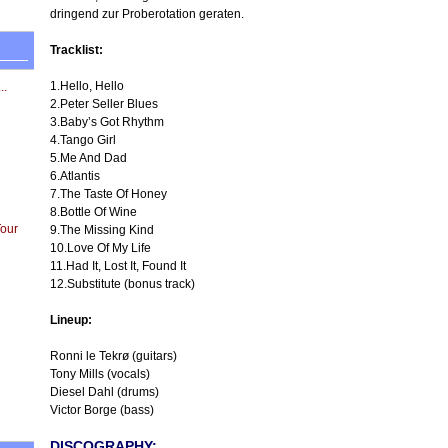
dringend zur Proberotation geraten.
Tracklist:
1.Hello, Hello
..
2.Peter Seller Blues
3.Baby’s Got Rhythm
4.Tango Girl
5.Me And Dad
6.Atlantis
7.The Taste Of Honey
8.Bottle Of Wine
Tour
9.The Missing Kind
10.Love Of My Life
11.Had It, Lost It, Found It
12.Substitute (bonus track)
Lineup:
Ronni le Tekrø (guitars)
Tony Mills (vocals)
Diesel Dahl (drums)
Victor Borge (bass)
DISCOGRAPHY: