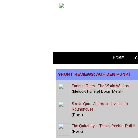
HOME
C
SHORT-REVIEWS: AUF DEN PUNKT
Funeral Tears - The World We Lost
(Melodic Funeral Doom Metal)
Status Quo - Aquostic - Live at the
Roundhouse
(Rock)
The Quireboys - This Is Rock 'n' Roll II
(Rock)