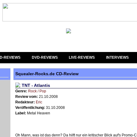
D-REVIEWS
DVD-REVIEWS
LIVE-REVIEWS
INTERVIEWS
Squealer-Rocks.de CD-Review
TNT - Atlantis
Genre:
Rock / Pop
Review vom:
21.10.2008
Redakteur:
Eric
Veröffentlichung:
31.10.2008
Label:
Metal Heaven
Oh Mann, was ist das denn? Da hilft nur ein kritischer Blick auf's Promo-Co