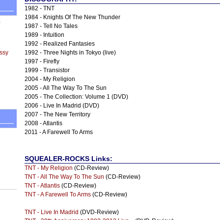
1982 - TNT
1984 - Knights Of The New Thunder
1987 - Tell No Tales
1989 - Intuition
1992 - Realized Fantasies
ssy
1992 - Three Nights in Tokyo (live)
1997 - Firefly
1999 - Transistor
2004 - My Religion
2005 - All The Way To The Sun
2005 - The Collection: Volume 1 (DVD)
2006 - Live In Madrid (DVD)
2007 - The New Territory
2008 - Atlantis
2011 - A Farewell To Arms
SQUEALER-ROCKS Links:
TNT - My Religion
(CD-Review)
TNT - All The Way To The Sun
(CD-Review)
TNT - Atlantis
(CD-Review)
TNT - A Farewell To Arms
(CD-Review)
TNT - Live In Madrid
(DVD-Review)