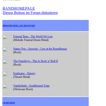
BANDHOMEPAGE
Diesen Beitrag im Forum diskutieren
SHORT-REVIEWS: AUF DEN PUNKT
Funeral Tears - The World We Lost
(Melodic Funeral Doom Metal)
Status Quo - Aquostic - Live at the Roundhouse
(Rock)
The Quireboys - This Is Rock 'n' Roll II
(Rock)
Eradicator - Slavery
(Thrash Metal)
Vanderlinde - Southbound Train
(Westcoast Rock)
CD-REVIEWS