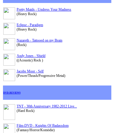
Pretty Maids - Undress Your Madness
(Heavy Rock)
Eclipse - Paradigm
(Heavy Rock)
Nazareth - Tattooed on my Brain
(Rock)
Andy Jones - Shield
((Acoustic) Rock )
Jacobs Moor - Self
(Power/Thrash/Progressive Metal)
DVD-REVIEWS
TNT - 30th Anniversary 1982-2012 Live...
(Hard Rock)
Film-DVD - Knights Of Badassdom
(Fantasy/Horror/Komödie)