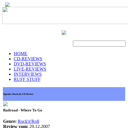
Suche
HOME
CD-REVIEWS
DVD-REVIEWS
LIVE-REVIEWS
INTERVIEWS
RUFF STUFF
Squealer-Rocks.de CD-Review
Railroad - Where To Go
Genre:
Rock'n'Roll
Review vom:
29.12.2007