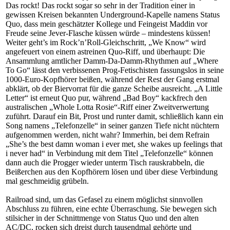
Das rockt! Das rockt sogar so sehr in der Tradition einer in
gewissen Kreisen bekannten Underground-Kapelle namens Status
Quo, dass mein geschätzter Kollege und Feingeist Maddin vor
Freude seine Jever-Flasche küssen würde – mindestens küssen!
Weiter geht’s im Rock’n’Roll-Gleichschritt, „We Know“ wird
angefeuert von einem astreinen Quo-Riff, und überhaupt: Die
Ansammlung amtlicher Damm-Da-Damm-Rhythmen auf „Where
To Go“ lässt den verbissenen Prog-Fetischisten fassungslos in seine
1000-Euro-Kopfhörer beißen, während der Rest der Gang erstmal
abklärt, ob der Biervorrat für die ganze Scheibe ausreicht. „A Little
Letter“ ist erneut Quo pur, während „Bad Boy“ kackfrech den
australischen „Whole Lotta Rosie“-Riff einer Zweitverwertung
zuführt. Darauf ein Bit, Prost und runter damit, schließlich kann ein
Song namens „Telefonzelle“ in seiner ganzen Tiefe nicht nüchtern
aufgenommen werden, nicht wahr? Immerhin, bei dem Refrain
„She’s the best damn woman i ever met, she wakes up feelings that
i never had“ in Verbindung mit dem Titel „Telefonzelle“ können
dann auch die Progger wieder unterm Tisch rauskrabbeln, die
Beißerchen aus den Kopfhörern lösen und über diese Verbindung
mal geschmeidig grübeln.
Railroad sind, um das Gefasel zu einem möglichst sinnvollen
Abschluss zu führen, eine echte Überraschung. Sie bewegen sich
stilsicher in der Schnittmenge von Status Quo und den alten
AC/DC, rocken sich dreist durch tausendmal gehörte und