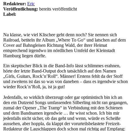
Redakteur:
Eric
Veröffentlichung:
bereits veröffentlicht
Label:
Na klasse, wie viel Klischee geht denn noch? Sie nennen sich
Railroad, betiteln ihr Album „Where To Go“ und latschen auf dem
Cover auf Bahngleisen Richtung Wald, der ihrer Heimat
entsprechend irgendwo im nördlichen Umfeld der Kleinstadt
Hamburg liegen dürfte.
Ein skeptischer Blick in die Band-Info lässt schlimmes erahnen,
hörte der letzte Band-Output doch tatsächlich auf den Namen
„Girls, Guitars, Rock’n’Roll“. Männer! Erstens fehlt da der Stoff
und zweitens ist das so was von daneben – dass es irgendwie schon
wieder Rock’n’Roll, ja, ist ja gut!
Jedenfalls, so wirklich überzeugt oder gar optimistisch bin ich an
den ein Dutzend Songs umfassenden Silberling nicht ran gegangen,
zumal der Opener „The Tramp“ in Verbindung mit den Schienen
und dem Bandnamen irgendwie … ihr wisst schon. Ich bin mir
jedenfalls nicht sicher, ob das geht und wenn, würde es Scheiße
aussehen, aber hoppla, da klappt der vorurteilsbelastete Freizeit-
Redakteur die Lauschlappen doch schon mal richtig auf Empfang: