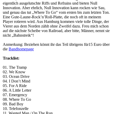
eigentlich ausgelutschte Riffs und Refrains und bieten Null
Innovation. Aber ehrlich, Null Innovation kann rocken wie Sau,
und genau das tut „Where To Go“ vom ersten bis zum letzten Ton.
Eine Gute-Laune-Rock’n’Roll-Platte, die noch oft in meinem
Player rotieren wird. Aus Hamburg kommen viele tolle Dinge, der
Vierer aus dem Norden zählt ohne Zweifel dazu. Freu mich schon
auf die nächste Scheibe von Railroad, aber bitte, Männer, nennt sie
nicht „Bahnstreik“!
Anmerkung: Beziehen könnt ihr das Teil übrigens für15 Euro über
die
Bandhomepage
Tracklist:
01. The Tramp
02. We Know
03. Ocean Drive
04. I Don’t Mind
05. For A Ride
06. A Little Letter
07. Emergency
08. Where To Go
09. Bad Boy
10. Telefonzelle
11. Wanted Man / On The Run