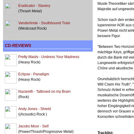
Musik-Theoretiker säm
Eradicator - Slavery
Majestie auf ungewoh
(Thrash Metal)
Schon nach den ersten 
Vanderlinde - Southbound Train
lupenreiner AOR aus d
(Westcoast Rock)
Power-Metal nicht wir
bessere Figur.
CD-REVIEWS
"Between Two Horizons
mächtige Keys, griffi
Pretty Maids - Undress Your Madness
durch die Bank mit vie
(Heavy Rock)
Langeweile erfolgreic
Chöre und akustische 
Eclipse - Paradigm
Grundsätzlich herrscht
(Heavy Rock)
Will Claim His Truth"
Schnulz-Anteil in erfr
Nazareth - Tattooed on my Brain
musikalische Dosenöffn
(Rock)
weiteres die Highligh
hoher Eingängigkeit n
Andy Jones - Shield
dennoch vor Grauen s
((Acoustic) Rock )
Konsorten schnellstens
Jacobs Moor - Self
(Power/Thrash/Progressive Metal)
Tracklist: