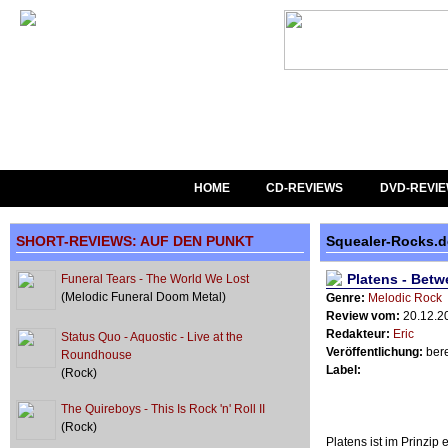
HOME
CD-REVIEWS
DVD-REVI
SHORT-REVIEWS: AUF DEN PUNKT
Squealer-Rocks.
Platens - Bet
Funeral Tears - The World We Lost
(Melodic Funeral Doom Metal)
Genre:
Melodic Rock
Review vom:
20.12.2
Redakteur:
Eric
Status Quo - Aquostic - Live at the
Veröffentlichung:
bere
Roundhouse
Label:
(Rock)
The Quireboys - This Is Rock 'n' Roll II
(Rock)
Platens ist im Prinzip