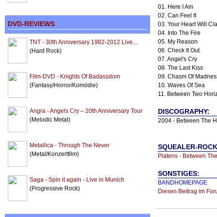
01. Here I Am
02. Can Feel It
DVD-REVIEWS
03. Your Heart Will Cl
04. Into The Fire
05. My Reason
TNT - 30th Anniversary 1982-2012 Live...
06. Check It Out
(Hard Rock)
07. Angel's Cry
08. The Last Kiss
Film-DVD - Knights Of Badassdom
09. Chasm Of Madnes
(Fantasy/Horror/Komödie)
10. Waves Of Sea
11. Between Two Hori
Angra - Angels Cry – 20th Anniversary Tour
DISCOGRAPHY:
(Melodic Metal)
2004 - Between The H
Metallica - Through The Never
SQUEALER-ROCKS
(Metal/Konzertfilm)
Platens - Between Th
SONSTIGES:
Saga - Spin it again - Live in Munich
BANDHOMEPAGE
(Progressive Rock)
Diesen Beitrag im For