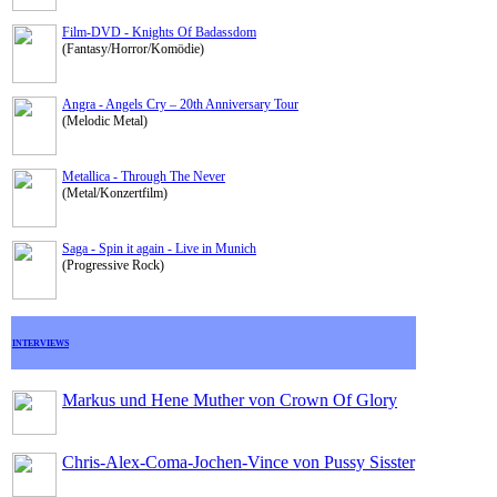
Film-DVD - Knights Of Badassdom
(Fantasy/Horror/Komödie)
Angra - Angels Cry – 20th Anniversary Tour
(Melodic Metal)
Metallica - Through The Never
(Metal/Konzertfilm)
Saga - Spin it again - Live in Munich
(Progressive Rock)
INTERVIEWS
Markus und Hene Muther von Crown Of Glory
Chris-Alex-Coma-Jochen-Vince von Pussy Sisster