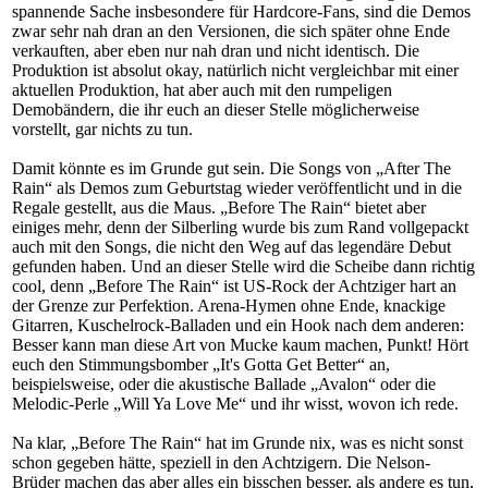
spannende Sache insbesondere für Hardcore-Fans, sind die Demos
zwar sehr nah dran an den Versionen, die sich später ohne Ende
verkauften, aber eben nur nah dran und nicht identisch. Die
Produktion ist absolut okay, natürlich nicht vergleichbar mit einer
aktuellen Produktion, hat aber auch mit den rumpeligen
Demobändern, die ihr euch an dieser Stelle möglicherweise
vorstellt, gar nichts zu tun.
Damit könnte es im Grunde gut sein. Die Songs von „After The
Rain“ als Demos zum Geburtstag wieder veröffentlicht und in die
Regale gestellt, aus die Maus. „Before The Rain“ bietet aber
einiges mehr, denn der Silberling wurde bis zum Rand vollgepackt
auch mit den Songs, die nicht den Weg auf das legendäre Debut
gefunden haben. Und an dieser Stelle wird die Scheibe dann richtig
cool, denn „Before The Rain“ ist US-Rock der Achtziger hart an
der Grenze zur Perfektion. Arena-Hymen ohne Ende, knackige
Gitarren, Kuschelrock-Balladen und ein Hook nach dem anderen:
Besser kann man diese Art von Mucke kaum machen, Punkt! Hört
euch den Stimmungsbomber „It's Gotta Get Better“ an,
beispielsweise, oder die akustische Ballade „Avalon“ oder die
Melodic-Perle „Will Ya Love Me“ und ihr wisst, wovon ich rede.
Na klar, „Before The Rain“ hat im Grunde nix, was es nicht sonst
schon gegeben hätte, speziell in den Achtzigern. Die Nelson-
Brüder machen das aber alles ein bisschen besser, als andere es tun,