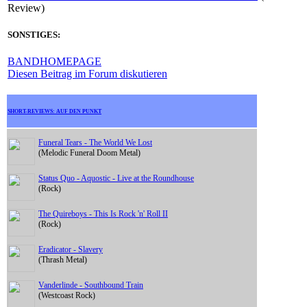
Review)
SONSTIGES:
BANDHOMEPAGE
Diesen Beitrag im Forum diskutieren
SHORT-REVIEWS: AUF DEN PUNKT
Funeral Tears - The World We Lost
(Melodic Funeral Doom Metal)
Status Quo - Aquostic - Live at the Roundhouse
(Rock)
The Quireboys - This Is Rock 'n' Roll II
(Rock)
Eradicator - Slavery
(Thrash Metal)
Vanderlinde - Southbound Train
(Westcoast Rock)