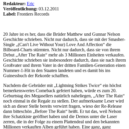
Redakteur:
Eric
Veröffentlichung:
03.12.2011
Label:
Frontiers Records
20 Jahre ist es her, dass die Brüder Matthew und Gunnar Nelson
Geschichte schrieben. Nicht nur dadurch, dass sie mit der Smasher-
Single „(Can't Live Without Your) Love And Affection“ die
Bilboard-Charts stürmten. Nicht nur dadurch, dass sie von ihrem
Debut „After The Rain“ mehr als 3 Millionen Einheiten verkaufen.
Geschichte schrieben sie insbesondere dadurch, dass sie nach ihrem
Großvater und ihrem Vater in der dritten Familien-Generation einen
Nummer-1-Hit in den Staaten landeten und es damit bis ins
Guinessbuch der Rekorde schafften.
Nachdem die Gebrüder mit „Lightning Strikes Twice“ ein höchst
bemerkenswertes Comeback gefeiert haben, würde es zum 20.
Geburtstag des Megasellers natürlich naheliegen, „After The Rain“
noch einmal in die Regale zu stellen. Der aufmerksame Leser wird
sich an dieser Stelle bereits verwirrt fragen, wieso der Re-Release
dann bitteschön „Before The Rain“ heißt. Er tut das, weil Nelson
ihre Schatzkiste geöffnet haben und die Demos unter die Laser
zerren, die in der Folge zu einem Plattendeal und den bekannten
Millionen verkauften Alben geführt haben. Eine ganz, ganz