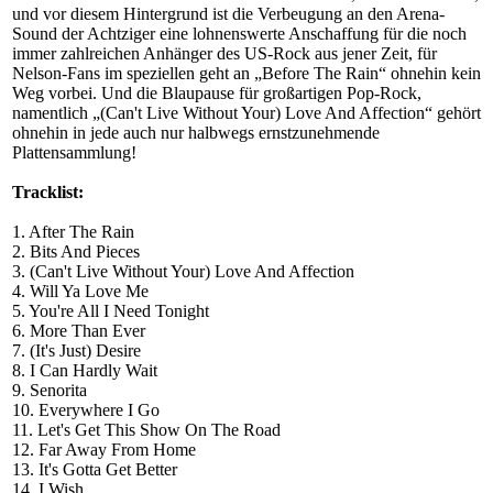
und vor diesem Hintergrund ist die Verbeugung an den Arena-
Sound der Achtziger eine lohnenswerte Anschaffung für die noch
immer zahlreichen Anhänger des US-Rock aus jener Zeit, für
Nelson-Fans im speziellen geht an „Before The Rain“ ohnehin kein
Weg vorbei. Und die Blaupause für großartigen Pop-Rock,
namentlich „(Can't Live Without Your) Love And Affection“ gehört
ohnehin in jede auch nur halbwegs ernstzunehmende
Plattensammlung!
Tracklist:
1. After The Rain
2. Bits And Pieces
3. (Can't Live Without Your) Love And Affection
4. Will Ya Love Me
5. You're All I Need Tonight
6. More Than Ever
7. (It's Just) Desire
8. I Can Hardly Wait
9. Senorita
10. Everywhere I Go
11. Let's Get This Show On The Road
12. Far Away From Home
13. It's Gotta Get Better
14. I Wish