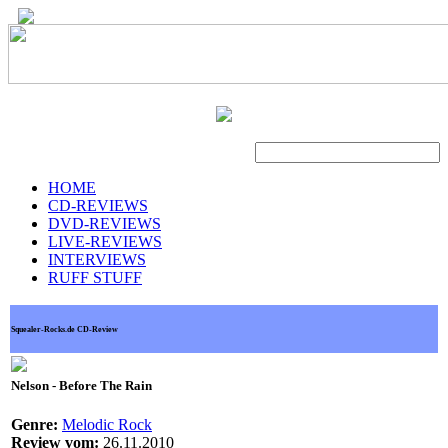
Suche
HOME
CD-REVIEWS
DVD-REVIEWS
LIVE-REVIEWS
INTERVIEWS
RUFF STUFF
Squealer-Rocks.de CD-Review
Nelson - Before The Rain
Genre:
Melodic Rock
Review vom:
26.11.2010