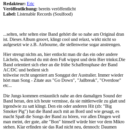
Redakteur:
Eric
Veröffentlichung:
bereits veröffentlicht
Label:
Listenable Records (Soulfood)
...selten, sehr selten eine Band gehört die so nahe am Original dran
ist. Dieses Album groovt, klingt cool und relaxt, wirkt nicht so
aufgesetzt wie z.B. Airbourne, die stellenweise sogar anstrengen.
Hier strengt nichts an, hier entlockt man dir das ein oder andere
Lächeln, während du mit dem Fuß wippst und dein Bier trinkst.Die
Band orientiert sich eher an die frühe Schaffensphase der Band
AC/DC und bedient sich
teilweise recht ungeniert am Songgut der Australier. Immer wieder
hört man Song - Zitate aus "Go Down", "Jailbreak", "Overdose"
etc...
Die Jungs kommen erstaunlich nahe an den damaligen Sound der
Band heran, den ich heute vermisse, da sie mittlerweile zu glatt und
irgendwie zu satt klingt. Den ein oder anderen Hit (zb: "Big
Smoker Pig") hat die Band auch mit an Bord und wie gesagt, es
macht Spaß die Songs der Band zu hören, vor allen Dingen weil
man meint, der gute, alte "Bon" himself würde hier vor dem Mikro
stehen. Klar erfinden sie das Rad nicht neu, dennoch: Daumen