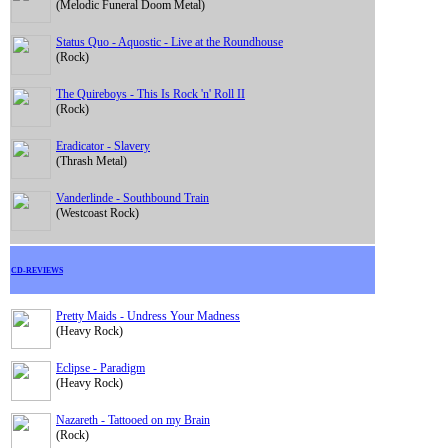
(Melodic Funeral Doom Metal)
Status Quo - Aquostic - Live at the Roundhouse
(Rock)
The Quireboys - This Is Rock 'n' Roll II
(Rock)
Eradicator - Slavery
(Thrash Metal)
Vanderlinde - Southbound Train
(Westcoast Rock)
CD-REVIEWS
Pretty Maids - Undress Your Madness
(Heavy Rock)
Eclipse - Paradigm
(Heavy Rock)
Nazareth - Tattooed on my Brain
(Rock)