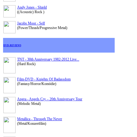
Andy Jones - Shield
((Acoustic) Rock )
Jacobs Moor - Self
(Power/Thrash/Progressive Metal)
DVD-REVIEWS
TNT - 30th Anniversary 1982-2012 Live...
(Hard Rock)
Film-DVD - Knights Of Badassdom
(Fantasy/Horror/Komödie)
Angra - Angels Cry – 20th Anniversary Tour
(Melodic Metal)
Metallica - Through The Never
(Metal/Konzertfilm)