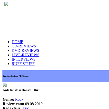
HOME
CD-REVIEWS
DVD-REVIEWS
LIVE-REVIEWS
INTERVIEWS
RUFF STUFF
Squealer-Rocks.de CD-Review
Kids In Glass Houses - Dirt
Genre:
Rock
Review vom:
09.08.2010
Redakteur:
Eric