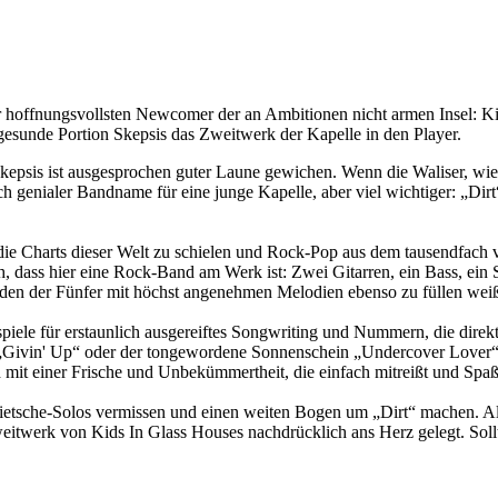
er hoffnungsvollsten Newcomer der an Ambitionen nicht armen Insel: K
e gesunde Portion Skepsis das Zweitwerk der Kapelle in den Player.
 Skepsis ist ausgesprochen guter Laune gewichen. Wenn die Waliser, wi
ch genialer Bandname für eine junge Kapelle, aber viel wichtiger: „Dir
 die Charts dieser Welt zu schielen und Rock-Pop aus dem tausendfach
ch, dass hier eine Rock-Band am Werk ist: Zwei Gitarren, ein Bass, ei
 den der Fünfer mit höchst angenehmen Melodien ebenso zu füllen weiß
iele für erstaunlich ausgereiftes Songwriting und Nummern, die direkt 
 „Givin' Up“ oder der tongewordene Sonnenschein „Undercover Lover“, 
 mit einer Frische und Unbekümmertheit, die einfach mitreißt und Spa
ietsche-Solos vermissen und einen weiten Bogen um „Dirt“ machen. All
itwerk von Kids In Glass Houses nachdrücklich ans Herz gelegt. Soll