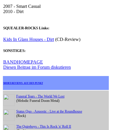
2007 - Smart Casual
2010 - Dirt
SQUEALER-ROCKS Links:
Kids In Glass Houses - Dirt
(CD-Review)
SONSTIGES:
BANDHOMEPAGE
Diesen Beitrag im Forum diskutieren
SHORT-REVIEWS: AUF DEN PUNKT
Funeral Tears - The World We Lost
(Melodic Funeral Doom Metal)
Status Quo - Aquostic - Live at the Roundhouse
(Rock)
The Quireboys - This Is Rock 'n' Roll II