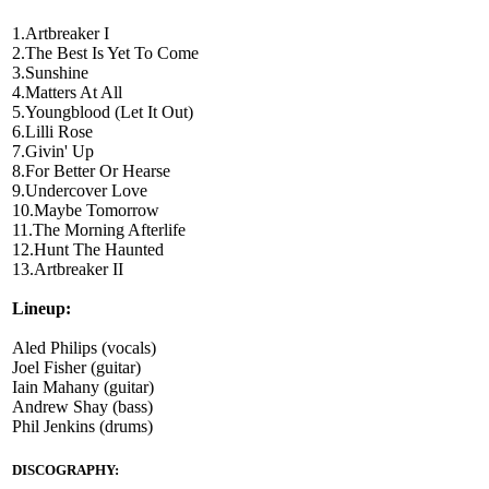
1.Artbreaker I
2.The Best Is Yet To Come
3.Sunshine
4.Matters At All
5.Youngblood (Let It Out)
6.Lilli Rose
7.Givin' Up
8.For Better Or Hearse
9.Undercover Love
10.Maybe Tomorrow
11.The Morning Afterlife
12.Hunt The Haunted
13.Artbreaker II
Lineup:
Aled Philips (vocals)
Joel Fisher (guitar)
Iain Mahany (guitar)
Andrew Shay (bass)
Phil Jenkins (drums)
DISCOGRAPHY: