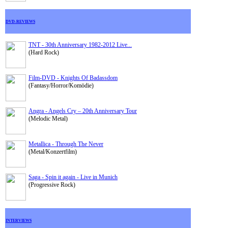
DVD-REVIEWS
TNT - 30th Anniversary 1982-2012 Live...
(Hard Rock)
Film-DVD - Knights Of Badassdom
(Fantasy/Horror/Komödie)
Angra - Angels Cry – 20th Anniversary Tour
(Melodic Metal)
Metallica - Through The Never
(Metal/Konzertfilm)
Saga - Spin it again - Live in Munich
(Progressive Rock)
INTERVIEWS