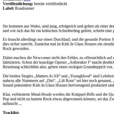
Veröffentlichung:
bereits veröffentlicht
Label:
Roadrunner
Sie kommen aus Wales, sind jung, erfolgreich und gelten als einer d
und wie sich das für ein kritischen Schreiberling gehört, schiebt ein
Es braucht allerdings nur einen Durchlauf, und die gesunde Portion
dies sicher zurecht. Zunächst mal ist Kids In Glass Houses ein ziemli
Rock geworden.
Dabei machen die Newcomer nicht den Fehler, zu offensichtlich auf
fabrizieren. Schon der knackige Opener „Artbreaker I“ macht deutli
Besetzung schlechthin also, geben einen rockigen Grundteppich vor,
Die beiden Singles „Matters At All“ und „Youngblood“ sind Lehrbeisp
nahezu alle Nummern auf „Dirt“. „Lili Rose“ sei hier noch genannt,
Sound präsentiere Kids In Glass Houses hervorragend produziert und
Klar, verbiesterte Metal-Heads werden die Knüppel-Riffs und die Qu
Pop und nicht zu hartem Rock etwas abgewinnen können, sei das Zwe
auftaucht ...
Tracklist: