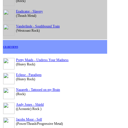
(Rock)
Eradicator - Slavery
(Thrash Metal)
Vanderlinde - Southbound Train
(Westcoast Rock)
CD-REVIEWS
Pretty Maids - Undress Your Madness
(Heavy Rock)
Eclipse - Paradigm
(Heavy Rock)
Nazareth - Tattooed on my Brain
(Rock)
Andy Jones - Shield
((Acoustic) Rock )
Jacobs Moor - Self
(Power/Thrash/Progressive Metal)