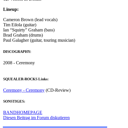
Lineup:
Cameron Brown (lead vocals)
Tim Eilola (guitar)
Ian “Squirty” Graham (bass)
Brad Graham (drums)
Paul Galagher (guitar, touring musician)
DISCOGRAPHY:
2008 - Ceremony
SQUEALER-ROCKS Links:
Ceremony - Ceremony
(CD-Review)
SONSTIGES:
BANDHOMEPAGE
Diesen Beitrag im Forum diskutieren