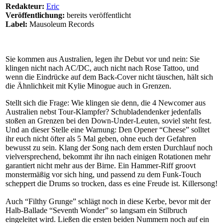
Redakteur:
Eric
Veröffentlichung:
bereits veröffentlicht
Label:
Mausoleum Records
Sie kommen aus Australien, legen ihr Debut vor und nein: Sie
klingen nicht nach AC/DC, auch nicht nach Rose Tattoo, und
wenn die Eindrücke auf dem Back-Cover nicht täuschen, hält sich
die Ähnlichkeit mit Kylie Minogue auch in Grenzen.
Stellt sich die Frage: Wie klingen sie denn, die 4 Newcomer aus
Australien nebst Tour-Klampfer? Schubladendenker jedenfalls
stoßen an Grenzen bei den Down-Under-Leuten, soviel steht fest.
Und an dieser Stelle eine Warnung: Den Opener “Cheese” solltet
ihr euch nicht öfter als 5 Mal geben, ohne euch der Gefahren
bewusst zu sein. Klang der Song nach dem ersten Durchlauf noch
vielversprechend, bekommt ihr ihn nach einigen Rotationen mehr
garantiert nicht mehr aus der Birne. Ein Hammer-Riff groovt
monstermäßig vor sich hing, und passend zu dem Funk-Touch
scheppert die Drums so trocken, dass es eine Freude ist. Killersong!
Auch “Filthy Grunge” schlägt noch in diese Kerbe, bevor mit der
Halb-Ballade “Seventh Wonder” so langsam ein Stilbruch
eingeleitet wird. Ließen die ersten beiden Nummern noch auf ein