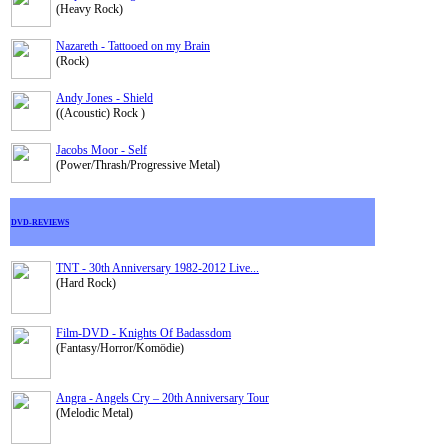
(Heavy Rock)
Nazareth - Tattooed on my Brain
(Rock)
Andy Jones - Shield
((Acoustic) Rock )
Jacobs Moor - Self
(Power/Thrash/Progressive Metal)
DVD-REVIEWS
TNT - 30th Anniversary 1982-2012 Live...
(Hard Rock)
Film-DVD - Knights Of Badassdom
(Fantasy/Horror/Komödie)
Angra - Angels Cry – 20th Anniversary Tour
(Melodic Metal)