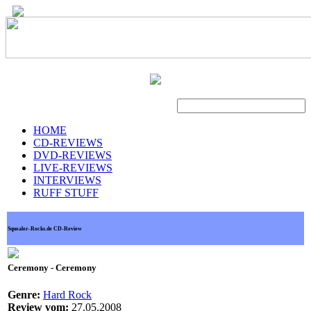
Suche
HOME
CD-REVIEWS
DVD-REVIEWS
LIVE-REVIEWS
INTERVIEWS
RUFF STUFF
Squealer-Rocks.de CD-Review
Ceremony - Ceremony
Genre:
Hard Rock
Review vom:
27.05.2008