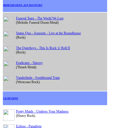
SHORT-REVIEWS: AUF DEN PUNKT
Funeral Tears - The World We Lost
(Melodic Funeral Doom Metal)
Status Quo - Aquostic - Live at the Roundhouse
(Rock)
The Quireboys - This Is Rock 'n' Roll II
(Rock)
Eradicator - Slavery
(Thrash Metal)
Vanderlinde - Southbound Train
(Westcoast Rock)
CD-REVIEWS
Pretty Maids - Undress Your Madness
(Heavy Rock)
Eclipse - Paradigm