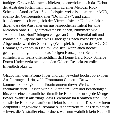
funkiges Groove-Monster schließen, so entwickelt sich das Debut
der Australier fortan mehr und mehr zu einer Melodic-Rock-
Scheibe. “Another Lost Soul” beispielsweise ist lupenreiner AOR,
ebenso der Gehörgangskraller “Down Day”, und auch
balladentechnisch zeigt sich der Vierer stilsicher. Unüberhörbar
dabei, dass die Australier ein ausgesprochenes Talent für tolle
Melodien ohne Billigheimer-Attitude haben, Nummern wie
“Another Lost Soul” bringen einiges an Chart-Potential mit und
könnten die Kapelle mit etwas Glück ganz nach vorne bringen.
Abgerundet wird der Silberling (Wortspiel, haha) von der AC/DC-
Hommage “Venom In Denim”, die sich, wenn auch höchst
gelungen, nun gar nicht in das übrigen Konzept der Scheibe
einfügen will. Ganz offensichtlich darf keine Hard Rock-Scheibe
Down Under verlassen, ohne den Göttern Respekt zu zollen.
Eigentlich okay ...
Glaubt man dem Promo-Flyer und den gewohnt höchst objektiven
Ausführungen darin, zählt Frontmann Cameron Brown unter den
kommenden Sängern und Frontmännern dieser Welt zu den
spektakulärsten. Lassen wir die Kirche im Dorf und bescheinigen
fürs erste eine erstaunliche stimmliche Bandbreite und jede Menge
Power. Wahr ist allerdings, dass Ceremony im Kommen sind. Die
stilistische Bandbreite auf dem Debut ist enorm und lässt zu keinem
Zeitpunkt Langeweile aufkommen. Andererseits fällt es damit auch
schwer, die Australier einzuordnen, was nun wahrlich kein Nachteil