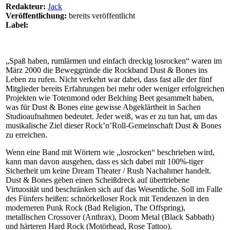
Redakteur:
Jack
Veröffentlichung:
bereits veröffentlicht
Label:
„Spaß haben, rumlärmen und einfach dreckig losrocken“ waren im
März 2000 die Beweggründe die Rockband Dust & Bones ins
Leben zu rufen. Nicht verkehrt war dabei, dass fast alle der fünf
Mitglieder bereits Erfahrungen bei mehr oder weniger erfolgreichen
Projekten wie Totenmond oder Belching Beet gesammelt haben,
was für Dust & Bones eine gewisse Abgeklärtheit in Sachen
Studioaufnahmen bedeutet. Jeder weiß, was er zu tun hat, um das
musikalische Ziel dieser Rock’n’Roll-Gemeinschaft Dust & Bones
zu erreichen.
Wenn eine Band mit Wörtern wie „losrocken“ beschrieben wird,
kann man davon ausgehen, dass es sich dabei mit 100%-tiger
Sicherheit um keine Dream Theater / Rush Nachahmer handelt.
Dust & Bones geben einen Scheißdreck auf übertriebene
Virtuosität und beschränken sich auf das Wesentliche. Soll im Falle
des Fünfers heißen: schnörkelloser Rock mit Tendenzen in den
moderneren Punk Rock (Bad Religion, The Offspring),
metallischen Crossover (Anthrax), Doom Metal (Black Sabbath)
und härteren Hard Rock (Motörhead, Rose Tattoo).