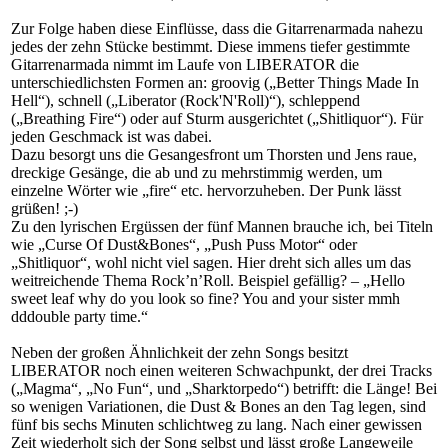
Zur Folge haben diese Einflüsse, dass die Gitarrenarmada nahezu
jedes der zehn Stücke bestimmt. Diese immens tiefer gestimmte
Gitarrenarmada nimmt im Laufe von LIBERATOR die
unterschiedlichsten Formen an: groovig („Better Things Made In
Hell“), schnell („Liberator (Rock'N'Roll)“), schleppend
(„Breathing Fire“) oder auf Sturm ausgerichtet („Shitliquor“). Für
jeden Geschmack ist was dabei.
Dazu besorgt uns die Gesangesfront um Thorsten und Jens raue,
dreckige Gesänge, die ab und zu mehrstimmig werden, um
einzelne Wörter wie „fire“ etc. hervorzuheben. Der Punk lässt
grüßen! ;-)
Zu den lyrischen Ergüssen der fünf Mannen brauche ich, bei Titeln
wie „Curse Of Dust&Bones“, „Push Puss Motor“ oder
„Shitliquor“, wohl nicht viel sagen. Hier dreht sich alles um das
weitreichende Thema Rock’n’Roll. Beispiel gefällig? – „Hello
sweet leaf why do you look so fine? You and your sister mmh
dddouble party time.“
Neben der großen Ähnlichkeit der zehn Songs besitzt
LIBERATOR noch einen weiteren Schwachpunkt, der drei Tracks
(„Magma“, „No Fun“, und „Sharktorpedo“) betrifft: die Länge! Bei
so wenigen Variationen, die Dust & Bones an den Tag legen, sind
fünf bis sechs Minuten schlichtweg zu lang. Nach einer gewissen
Zeit wiederholt sich der Song selbst und lässt große Langeweile