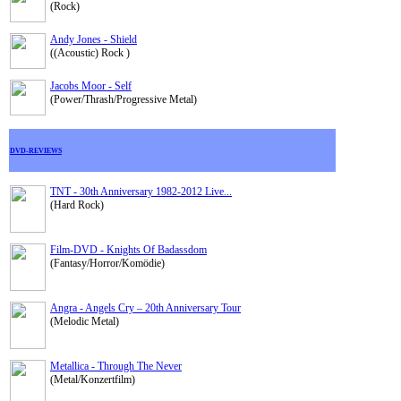
(Rock)
Andy Jones - Shield
((Acoustic) Rock )
Jacobs Moor - Self
(Power/Thrash/Progressive Metal)
DVD-REVIEWS
TNT - 30th Anniversary 1982-2012 Live...
(Hard Rock)
Film-DVD - Knights Of Badassdom
(Fantasy/Horror/Komödie)
Angra - Angels Cry – 20th Anniversary Tour
(Melodic Metal)
Metallica - Through The Never
(Metal/Konzertfilm)