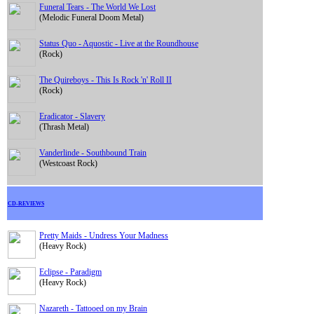
Funeral Tears - The World We Lost
(Melodic Funeral Doom Metal)
Status Quo - Aquostic - Live at the Roundhouse
(Rock)
The Quireboys - This Is Rock 'n' Roll II
(Rock)
Eradicator - Slavery
(Thrash Metal)
Vanderlinde - Southbound Train
(Westcoast Rock)
CD-REVIEWS
Pretty Maids - Undress Your Madness
(Heavy Rock)
Eclipse - Paradigm
(Heavy Rock)
Nazareth - Tattooed on my Brain