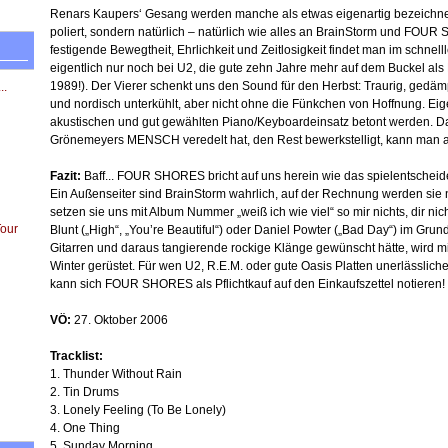
Renars Kaupers‘ Gesang werden manche als etwas eigenartig bezeichnen, 
poliert, sondern natürlich – natürlich wie alles an BrainStorm und FOUR
festigende Bewegtheit, Ehrlichkeit und Zeitlosigkeit findet man im schne
eigentlich nur noch bei U2, die gute zehn Jahre mehr auf dem Buckel als 
1989!). Der Vierer schenkt uns den Sound für den Herbst: Traurig, gedäm
..
und nordisch unterkühlt, aber nicht ohne die Fünkchen von Hoffnung. Ei
akustischen und gut gewählten Piano/Keyboardeinsatz betont werden. Dass
Grönemeyers MENSCH veredelt hat, den Rest bewerkstelligt, kann man 
Fazit:
Baff... FOUR SHORES bricht auf uns herein wie das spielentscheid
Ein Außenseiter sind BrainStorm wahrlich, auf der Rechnung werden sie 
setzen sie uns mit Album Nummer „weiß ich wie viel“ so mir nichts, dir n
Tour
Blunt („High“, „You’re Beautiful“) oder Daniel Powter („Bad Day“) im Gr
Gitarren und daraus tangierende rockige Klänge gewünscht hätte, wir
Winter gerüstet. Für wen U2, R.E.M. oder gute Oasis Platten unerlässlic
kann sich FOUR SHORES als Pflichtkauf auf den Einkaufszettel notieren!
VÖ:
27. Oktober 2006
Tracklist:
1. Thunder Without Rain
2. Tin Drums
3. Lonely Feeling (To Be Lonely)
4. One Thing
5. Sunday Morning