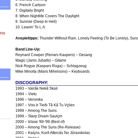
6. French Cartoon
7. Digitally Bright
8. When Nightlife Covers The Daylight
9. Sunrise (Deep In Hell)
10. Leavin' To L.A.
ssy
Anspieltipps:
Thunder Without Rain, Lonely Feeling (To Be Lonely), Sund
Band Line-Up:
Reynard Cowper (Renars Kaupers) – Gesang
Magic (Janis Jubalts) – Gitarre
Nick Rogue (Kaspars Roga) – Schlagzeug
Mike Minolta (Maris Mihelsons) – Keyboards
DISCOGRAPHY:
1993 – Vairâk Nekâ Skaïi
1994 – Vietu
1996 – Veronika
1997 – Viss Ir Tieði Tâ Kâ Tu Vçlies
1999 – Among The Suns
1999 – Starp Divam Saulçm
2000 – Izlase '89-'99 (Best of)
2000 – Among The Suns (Re-Release)
2001 – Kaíçns, Kurð Atteicâs No Jûrasskolas