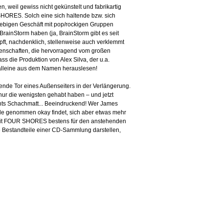
weil gewiss nicht gekünstelt und fabrikartig
 SHORES. Solch eine sich haltende bzw. sich
lllebigen Geschäft mit pop/rockigen Gruppen
BrainStorm haben (ja, BrainStorm gibt es seit
pft, nachdenklich, stellenweise auch verklemmt
genschaften, die hervorragend vom großen
 die Produktion von Alex Silva, der u.a.
alleine aus dem Namen herauslesen!
ende Tor eines Außenseiters in der Verlängerung.
nur die wenigsten gehabt haben – und jetzt
ichts Schachmatt... Beeindruckend! Wer James
unde genommen okay findet, sich aber etwas mehr
d mit FOUR SHORES bestens für den anstehenden
he Bestandteile einer CD-Sammlung darstellen,