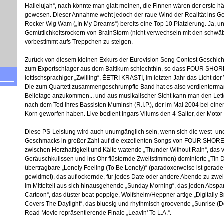
Hallelujah“, nach könnte man glatt meinen, die Finnen wären der erste h
gewesen. Dieser Annahme weht jedoch der raue Wind der Realität ins G
Rocker Wig Wam („In My Dreams“) bereits eine Top 10 Platzierung. Ja, un
Gemütlichkeitsrockern von BrainStorm (nicht verwechseln mit den schwä
vorbestimmt aufs Treppchen zu steigen.
Zurück von diesem kleinen Exkurs der Eurovision Song Contest Geschich
zum Exportschlager aus dem Baltikum schlechthin, so dass FOUR SHORES
lettischsprachiger „Zwilling“, ÈETRI KRASTI, im letzten Jahr das Licht der
Die zum Quartett zusammengeschrumpfte Band hat es also verdientermaß
Belletage anzukommen... und aus musikalischer Sicht kann man den Lette
nach dem Tod ihres Bassisten Muminsh (R.I.P.), der im Mai 2004 bei einem
Korn geworfen haben. Live bedient Ingars Vilums den 4-Saiter, der Motor 
Diese PS-Leistung wird auch unumgänglich sein, wenn sich die west- un
Geschmacks in großer Zahl auf die exzellenten Songs von FOUR SHORES 
zwischen Herzhaftigkeit und Kälte watende „Thunder Without Rain“, das v
Geräuschkulissen und ins Ohr flüsternde Zweitstimmen) dominierte „Tin 
übertragbare „Lonely Feeling (To Be Lonely)“ (paradoxerweise ist gera
gewidmet), das auflockernde, für jedes Date oder andere Abende zu zweit
im Mittelteil aus sich hinausgehende „Sunday Morning“, das jeden Absp
Cartoon“, das düster beat-poppige, Wolfsheim/Heppner artige „Digitally B
Covers The Daylight“, das bluesig und rhythmisch groovende „Sunrise (De
Road Movie repräsentierende Finale „Leavin' To L.A.“.