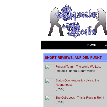
HOME
C
SHORT-REVIEWS: AUF DEN PUNKT
Funeral Tears - The World We Lost
(Melodic Funeral Doom Metal)
Status Quo - Aquostic - Live at the
Roundhouse
(Rock)
The Quireboys - This Is Rock 'n' Roll II
(Rock)