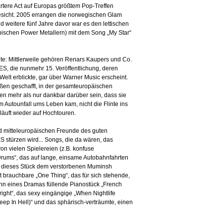
ärtere Act auf Europas größtem Pop-Treffen
esicht. 2005 errangen die norwegischen Glam
d weitere fünf Jahre davor war es den lettischen
bischen Power Metallern) mit dem Song „My Star“
te: Mittlerweile gehören Renars Kaupers und Co.
, die nunmehr 15. Veröffentlichung, deren
 Welt erblickte, gar über Warner Music erscheint.
en geschafft, in der gesamteuropäischen
n mehr als nur dankbar darüber sein, dass sie
 Autounfall ums Leben kam, nicht die Flinte ins
läuft wieder auf Hochtouren.
d mitteleuropäischen Freunde des guten
stürzen wird... Songs, die da wären, das
on vielen Spielereien (z.B. konfuse
Drums“, das auf lange, einsame Autobahnfahrten
de dieses Stück dem verstorbenen Muminsh
 brauchbare „One Thing“, das für sich stehende,
ann eines Dramas füllende Pianostück „French
right“, das sexy eingängige „When Nightlife
ep In Hell)“ und das sphärisch-verträumte, einen