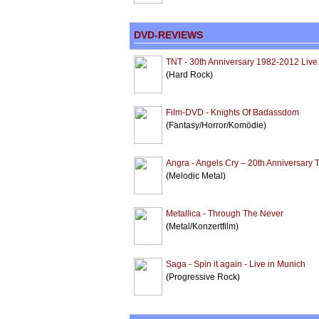
DVD-REVIEWS
TNT - 30th Anniversary 1982-2012 Live.
(Hard Rock)
Film-DVD - Knights Of Badassdom
(Fantasy/Horror/Komödie)
Angra - Angels Cry – 20th Anniversary 
(Melodic Metal)
Metallica - Through The Never
(Metal/Konzertfilm)
Saga - Spin it again - Live in Munich
(Progressive Rock)